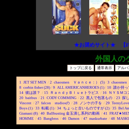
★お奨めサイト★ 【F
外国人の
1
:
JET SET MEN
/
2
:
chaosmen Ｖａｎｃｅ：） (5)
/
3
:
chaosmen
8
:
corbin fisher (28)
/
9
:
ALL AMERICANHEROES (1)
/
10
:
誰か持っ
14
:
彼は誰？
/
15
:
ＲａｎｄｙＢｌｕｅトラビス
/
16
:
ＮＹＳＭコ
20
:
baitbus
/
21
:
CODY COMMING
/
22
:
黒人で包茎もの
/
23
:
探
Vincent
/
27
:
falcon studiosの
/
28
:
ノンケの子を
/
29
:
TeenyLov
Boys (1)
/
33
:
転載 (1)
/
34
:
ちょっと古いものですが (2)
/
35
:
Bel Am
Giamani (8)
/
40
:
Ballbusting 金玉潰し系列の動画
/
41
:
FRAT★ME
HOMME
/
45
:
Bangbros
/
46
:
Damon
/
47
:
maskurbate
/
48
:
MASK