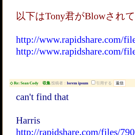
以下はTony君がBlowされ
http://www.rapidshare.com/fi
http://www.rapidshare.com/fi
◇ Re: Sean Cody 収集
投稿者：
lorem ipsum
引用する
can't find that
Harris
http://rapidshare.com/files/