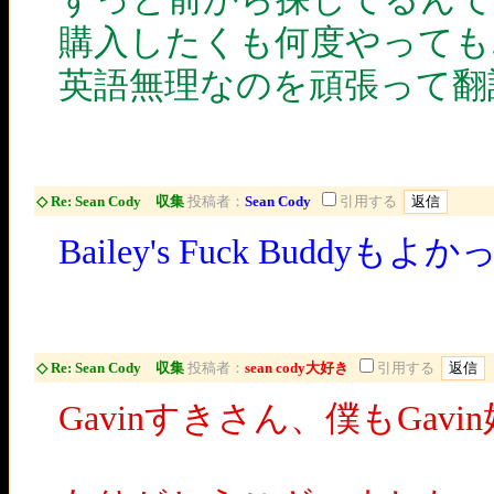
購入したくも何度やっても
英語無理なのを頑張って翻
◇ Re: Sean Cody 収集
投稿者：
Sean Cody
引用する
Bailey's Fuck Budd
◇ Re: Sean Cody 収集
投稿者：
sean cody大好き
引用する
Gavinすきさん、僕もGav