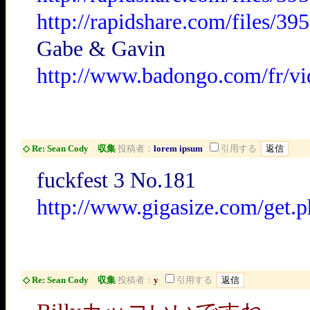
http://rapidshare.com/files/
Gabe & Gavin
http://www.badongo.com/fr/v
◇ Re: Sean Cody 収集
投稿者：
lorem ipsum
引用する
fuckfest 3 No.181
http://www.gigasize.com/get.
◇ Re: Sean Cody 収集
投稿者：
y
引用する