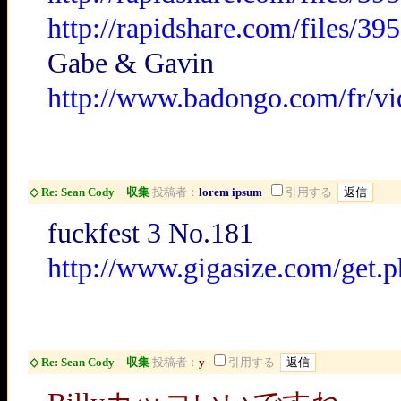
http://rapidshare.com/files/
Gabe & Gavin
http://www.badongo.com/fr/v
◇ Re: Sean Cody 収集
投稿者：
lorem ipsum
引用する
fuckfest 3 No.181
http://www.gigasize.com/get.
◇ Re: Sean Cody 収集
投稿者：
y
引用する