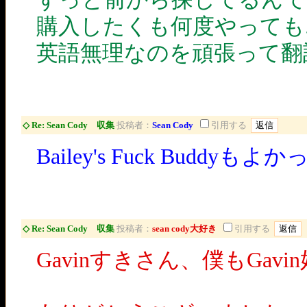
購入したくも何度やっても
英語無理なのを頑張って翻
◇ Re: Sean Cody 収集
投稿者：
Sean Cody
引用する
Bailey's Fuck Budd
◇ Re: Sean Cody 収集
投稿者：
sean cody大好き
引用する
Gavinすきさん、僕もGav