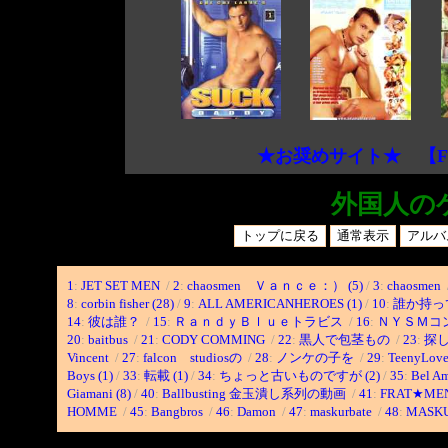
★お奨めサイト★ 【F
外国人の
1
:
JET SET MEN
/
2
:
chaosmen Ｖａｎｃｅ：） (5)
/
3
:
chaosmen
8
:
corbin fisher (28)
/
9
:
ALL AMERICANHEROES (1)
/
10
:
誰か持っ
14
:
彼は誰？
/
15
:
ＲａｎｄｙＢｌｕｅトラビス
/
16
:
ＮＹＳＭコ
20
:
baitbus
/
21
:
CODY COMMING
/
22
:
黒人で包茎もの
/
23
:
探
Vincent
/
27
:
falcon studiosの
/
28
:
ノンケの子を
/
29
:
TeenyLov
Boys (1)
/
33
:
転載 (1)
/
34
:
ちょっと古いものですが (2)
/
35
:
Bel Am
Giamani (8)
/
40
:
Ballbusting 金玉潰し系列の動画
/
41
:
FRAT★ME
HOMME
/
45
:
Bangbros
/
46
:
Damon
/
47
:
maskurbate
/
48
:
MASK