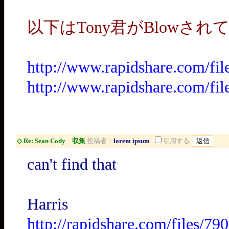
以下はTony君がBlowされ
http://www.rapidshare.com/fi
http://www.rapidshare.com/fi
◇ Re: Sean Cody 収集
投稿者：
lorem ipsum
引用する
can't find that
Harris
http://rapidshare.com/files/