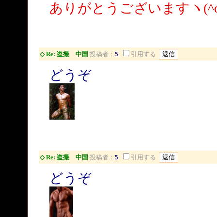
ありがとうございますヽ(^o
◇ Re: 盗撮 中国
投稿者：
5
引用する
どうぞ
◇ Re: 盗撮 中国
投稿者：
5
引用する
どうぞ