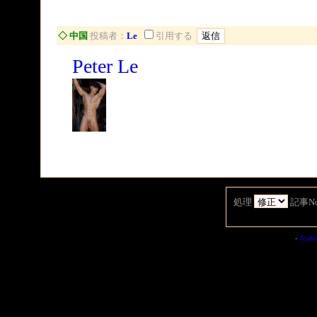
◇ 中国
投稿者：
Le
引用する
Peter Le
処理
記事N
-
Joyfu