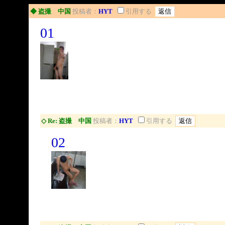
◆ 盗撮 中国
投稿者：
HYT
引用する
01
◇ Re: 盗撮 中国
投稿者：
HYT
引用する
02