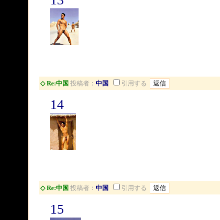
◇ Re:中国
投稿者：
中国
引用する
14
◇ Re:中国
投稿者：
中国
引用する
15