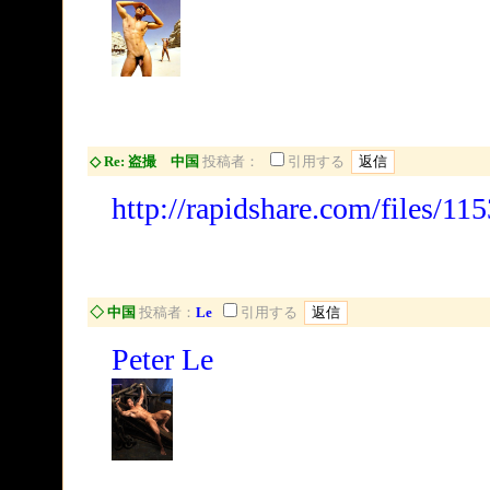
◇ Re: 盗撮 中国
投稿者：
引用する
http://rapidshare.com/files/
◇ 中国
投稿者：
Le
引用する
Peter Le