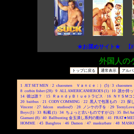
★お奨めサイト★ 【F
外国人の
1
:
JET SET MEN
/
2
:
chaosmen Ｖａｎｃｅ：） (5)
/
3
:
chaosmen
8
:
corbin fisher (28)
/
9
:
ALL AMERICANHEROES (1)
/
10
:
誰か持っ
14
:
彼は誰？
/
15
:
ＲａｎｄｙＢｌｕｅトラビス
/
16
:
ＮＹＳＭコ
20
:
baitbus
/
21
:
CODY COMMING
/
22
:
黒人で包茎もの
/
23
:
探
Vincent
/
27
:
falcon studiosの
/
28
:
ノンケの子を
/
29
:
TeenyLov
Boys (1)
/
33
:
転載 (1)
/
34
:
ちょっと古いものですが (2)
/
35
:
Bel Am
Giamani (8)
/
40
:
Ballbusting 金玉潰し系列の動画
/
41
:
FRAT★ME
HOMME
/
45
:
Bangbros
/
46
:
Damon
/
47
:
maskurbate
/
48
:
MASK