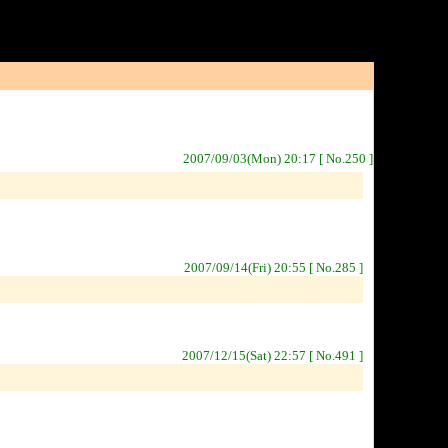
2007/09/03(Mon) 20:17 [ No.250 ]
2007/09/14(Fri) 20:55 [ No.285 ]
2007/12/15(Sat) 22:57 [ No.491 ]