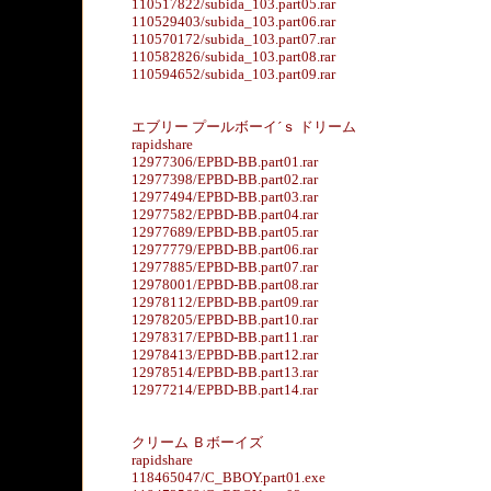
110517822/subida_103.part05.rar
110529403/subida_103.part06.rar
110570172/subida_103.part07.rar
110582826/subida_103.part08.rar
110594652/subida_103.part09.rar
エブリー プールボーイ´ｓ ドリーム
rapidshare
12977306/EPBD-BB.part01.rar
12977398/EPBD-BB.part02.rar
12977494/EPBD-BB.part03.rar
12977582/EPBD-BB.part04.rar
12977689/EPBD-BB.part05.rar
12977779/EPBD-BB.part06.rar
12977885/EPBD-BB.part07.rar
12978001/EPBD-BB.part08.rar
12978112/EPBD-BB.part09.rar
12978205/EPBD-BB.part10.rar
12978317/EPBD-BB.part11.rar
12978413/EPBD-BB.part12.rar
12978514/EPBD-BB.part13.rar
12977214/EPBD-BB.part14.rar
クリーム Ｂボーイズ
rapidshare
118465047/C_BBOY.part01.exe