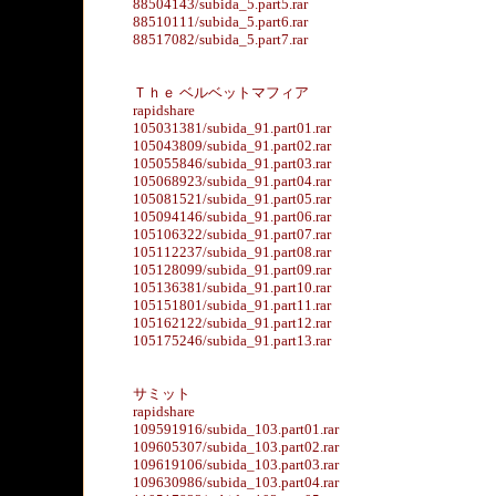
88504143/subida_5.part5.rar
88510111/subida_5.part6.rar
88517082/subida_5.part7.rar
Ｔｈｅ ベルベットマフィア
rapidshare
105031381/subida_91.part01.rar
105043809/subida_91.part02.rar
105055846/subida_91.part03.rar
105068923/subida_91.part04.rar
105081521/subida_91.part05.rar
105094146/subida_91.part06.rar
105106322/subida_91.part07.rar
105112237/subida_91.part08.rar
105128099/subida_91.part09.rar
105136381/subida_91.part10.rar
105151801/subida_91.part11.rar
105162122/subida_91.part12.rar
105175246/subida_91.part13.rar
サミット
rapidshare
109591916/subida_103.part01.rar
109605307/subida_103.part02.rar
109619106/subida_103.part03.rar
109630986/subida_103.part04.rar