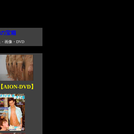
の宝箱
・画像・DVD
ION-DVD】