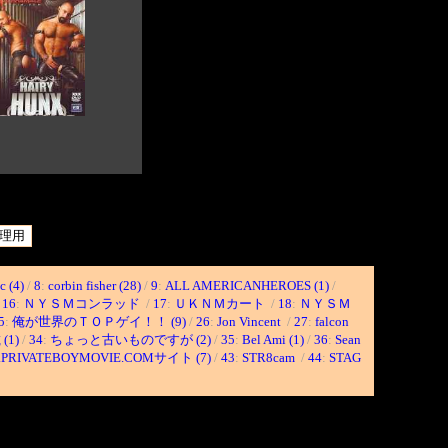
】
c (4)
/
8
:
corbin fisher (28)
/
9
:
ALL AMERICANHEROES (1)
/
16
:
ＮＹＳＭコンラッド
/
17
:
ＵＫＮＭカート
/
18
:
ＮＹＳＭ
5
:
俺が世界のＴＯＰゲイ！！ (9)
/
26
:
Jon Vincent
/
27
:
falcon
(1)
/
34
:
ちょっと古いものですが (2)
/
35
:
Bel Ami (1)
/
36
:
Sean
PRIVATEBOYMOVIE.COMサイト (7)
/
43
:
STR8cam
/
44
:
STAG