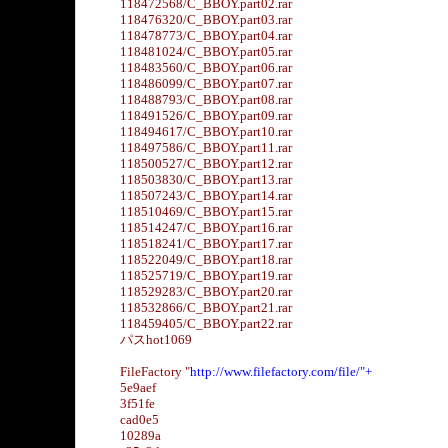
118472568/C_BBOY.part02.rar
118476320/C_BBOY.part03.rar
118478773/C_BBOY.part04.rar
118481024/C_BBOY.part05.rar
118483560/C_BBOY.part06.rar
118486099/C_BBOY.part07.rar
118488793/C_BBOY.part08.rar
118491526/C_BBOY.part09.rar
118494617/C_BBOY.part10.rar
118497586/C_BBOY.part11.rar
118500527/C_BBOY.part12.rar
118503830/C_BBOY.part13.rar
118507243/C_BBOY.part14.rar
118510469/C_BBOY.part15.rar
118514247/C_BBOY.part16.rar
118518241/C_BBOY.part17.rar
118522049/C_BBOY.part18.rar
118525719/C_BBOY.part19.rar
118529283/C_BBOY.part20.rar
118532866/C_BBOY.part21.rar
118459405/C_BBOY.part22.rar
パスhot1069
FileFactory "
http://www.filefactory.com/file/"+
5e9aef
3f51fe
cad0e5
10289a