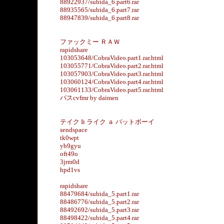
88922937/subida_6.part6.rar
88935565/subida_6.part7.rar
88947839/subida_6.part8.rar
ファックミー ＲＡＷ
rapidshare
103053648/CobraVideo.part1.rar.html
103055771/CobraVideo.part2.rar.html
103057903/CobraVideo.part3.rar.html
103060124/CobraVideo.part4.rar.html
103061133/CobraVideo.part5.rar.html
パスcvfmr by daimen
テイク It ライク ａ バットボーイ
sendspace
tk0wpt
yb9gyu
oft49o
3jrm0d
hpd1vs
rapidshare
88479684/subida_5.part1.rar
88486776/subida_5.part2.rar
88492692/subida_5.part3.rar
88498422/subida_5.part4.rar