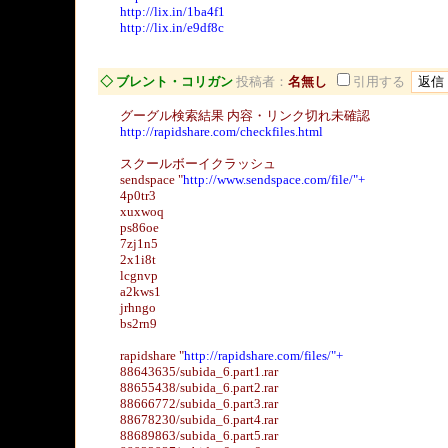
http://lix.in/1ba4f1
http://lix.in/e9df8c
◇ ブレント・コリガン
投稿者：
名無し
引用する
グーグル検索結果 内容・リンク切れ未確認
http://rapidshare.com/checkfiles.html
スクールボーイクラッシュ
sendspace "
http://www.sendspace.com/file/"+
4p0tr3
xuxwoq
ps86oe
7zj1n5
2x1i8t
lcgnvp
a2kws1
jrhngo
bs2rn9
rapidshare "
http://rapidshare.com/files/"+
88643635/subida_6.part1.rar
88655438/subida_6.part2.rar
88666772/subida_6.part3.rar
88678230/subida_6.part4.rar
88689863/subida_6.part5.rar