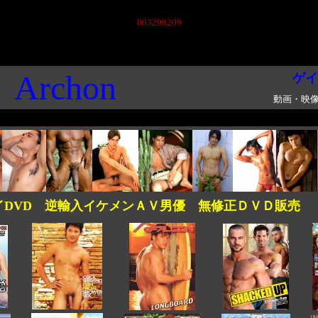
003298209
Archon
ゲイ
動画・映像
DVD 逆輸入イケメンＡＶ男優 無修正ＤＶＤ販売 【A