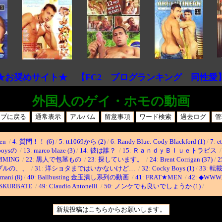
★お奨めサイト★ 【FC2 ブログランキング 同性愛
外国人のゲイ・ホモの動画
men
/
4
:
質問！！ (6)
/
5
:
tt1069から (2)
/
6
:
Randy Blue: Cody Blackford (1)
/
7
:
et
n boysの
/
13
:
marco blaze (3)
/
14
:
彼は誰？
/
15
:
ＲａｎｄｙＢｌｕｅトラビス
/
MMING
/
22
:
黒人で包茎もの
/
23
:
探しています。
/
24
:
Brent Corrigan (37)
/
2
プルの、、
/
31
:
洋ショタまではいかないけど…
/
32
:
Cocky Boys (1)
/
33
:
転載 
mani (8)
/
40
:
Ballbusting 金玉潰し系列の動画
/
41
:
FRAT★MEN
/
42
:
◆WWW.
SKURBATE
/
49
:
Claudio Antonelli
/
50
:
ノンケでも良いでしょうか (1)
/