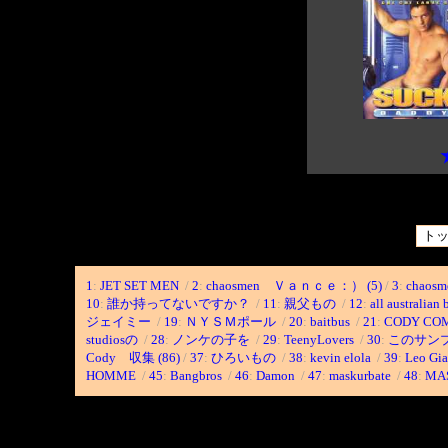
1
:
JET SET MEN
/
2
:
chaosmen Ｖａｎｃｅ：） (5)
/
3
:
chaos
10
:
誰か持ってないですか？
/
11
:
親父もの
/
12
:
all australia
ジェイミー
/
19
:
ＮＹＳＭポール
/
20
:
baitbus
/
21
:
CODY CO
studiosの
/
28
:
ノンケの子を
/
29
:
TeenyLovers
/
30
:
このサン
Cody 収集 (86)
/
37
:
ひろいもの
/
38
:
kevin elola
/
39
:
Leo Gia
HOMME
/
45
:
Bangbros
/
46
:
Damon
/
47
:
maskurbate
/
48
:
MA