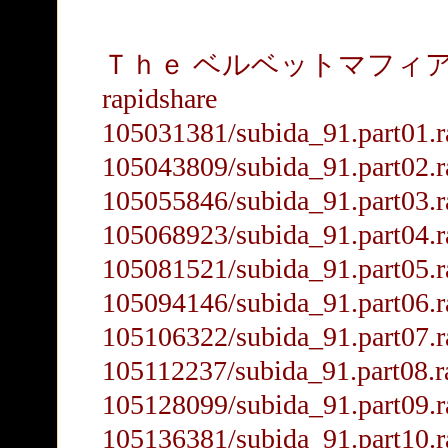
Ｔｈｅ ベルベットマフィ
rapidshare
105031381/subida_91.part01.r
105043809/subida_91.part02.r
105055846/subida_91.part03.r
105068923/subida_91.part04.r
105081521/subida_91.part05.r
105094146/subida_91.part06.r
105106322/subida_91.part07.r
105112237/subida_91.part08.r
105128099/subida_91.part09.r
105136381/subida_91.part10.r