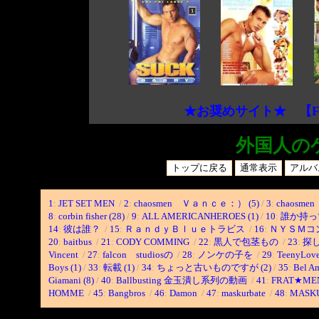
★お奨めサイト★ 【F
外国人の
1
:
JET SET MEN
/
2
:
chaosmen Ｖａｎｃｅ：） (5)
/
3
:
chaosmen
8
:
corbin fisher (28)
/
9
:
ALL AMERICANHEROES (1)
/
10
:
誰か持っ
14
:
彼は誰？
/
15
:
ＲａｎｄｙＢｌｕｅトラビス
/
16
:
ＮＹＳＭコ
20
:
baitbus
/
21
:
CODY COMMING
/
22
:
黒人で包茎もの
/
23
:
探
Vincent
/
27
:
falcon studiosの
/
28
:
ノンケの子を
/
29
:
TeenyLov
Boys (1)
/
33
:
転載 (1)
/
34
:
ちょっと古いものですが (2)
/
35
:
Bel Am
Giamani (8)
/
40
:
Ballbusting 金玉潰し系列の動画
/
41
:
FRAT★ME
HOMME
/
45
:
Bangbros
/
46
:
Damon
/
47
:
maskurbate
/
48
:
MASK