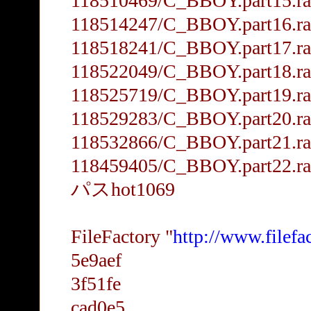
118510469/C_BBOY.part15.ra
118514247/C_BBOY.part16.ra
118518241/C_BBOY.part17.ra
118522049/C_BBOY.part18.ra
118525719/C_BBOY.part19.ra
118529283/C_BBOY.part20.ra
118532866/C_BBOY.part21.ra
118459405/C_BBOY.part22.ra
パスhot1069
FileFactory "
http://www.filefa
5e9aef
3f51fe
cad0e5