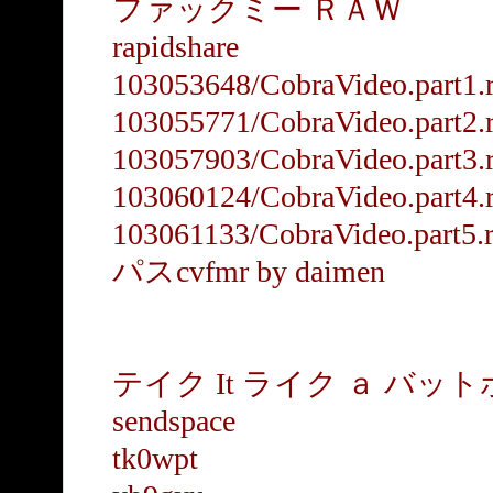
ファックミー ＲＡＷ
rapidshare
103053648/CobraVideo.part1.r
103055771/CobraVideo.part2.r
103057903/CobraVideo.part3.r
103060124/CobraVideo.part4.r
103061133/CobraVideo.part5.r
パスcvfmr by daimen
テイク It ライク ａ バッ
sendspace
tk0wpt